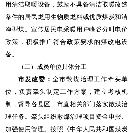
用清洁取暖设备，鼓励不具备清洁取暖改造
条件的居民燃用生物质燃料或优质煤炭和洁
净型煤。宣传居民电采暖用户峰谷分时电价
政策，积极推广符合政策要求的煤改电设
备。
（二）成员单位具体分工
市发改委
：
全市
散煤治理工作
牵头单
位，负责
牵头
制定
工作
方案，
建立考核机
制，督导各县区、市直相关部门
落实散煤治
理任务
。牵头组织散煤治理项目资金申报、
加强使用管理。
按照《
中华人民共和国煤炭