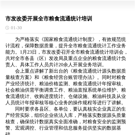
市发改委开展全市粮食流通统计培训
01-30
为严格落实《国家粮食流通统计制度》，有效规范统
计流程，保障数据质量，提升全市粮食流通统计工作业务
能力。1月23日，市发改委召开全市粮食流通统计培训会，
共对全市各县（区）发改局及重点企业的粮食流通统计负
责人、具体工作人员共计20余人开展业务培训。
会上重点讲解了新出台的《粮食流通统计源头数据质
量核查方案》和《粮食经营台账管理办法》。同时对粮食
产业经济统计、粮油价格监测、粮食流通统计年报审核、
社会粮油供需平衡调查工作、粮油直报系统单位维护、粮
食流通统计、收购进度统计、仓储设施、粮油科技及从业
人员统计年报审核等核心业务的操作规程等进行了讲解。
同时要求各县区、各单位，要认真核实企业真正的生
产经营实际，组织企业依法入库，严格落实数据源头质量
核查，确保统计数据真实全面准确，对粮食安全的监测预
警、宏观调控、行业管理和信息服务提供坚实的数据基
础。