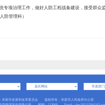
统专项治理工作，做好人防工程战备建设，接受群众
1（人防管理科）
：阜新市发展和改革委员会 版权所有：阜新市人民政府办公室
市细河区中华路45号 邮编：123000 Email：fgw2813158@163.co