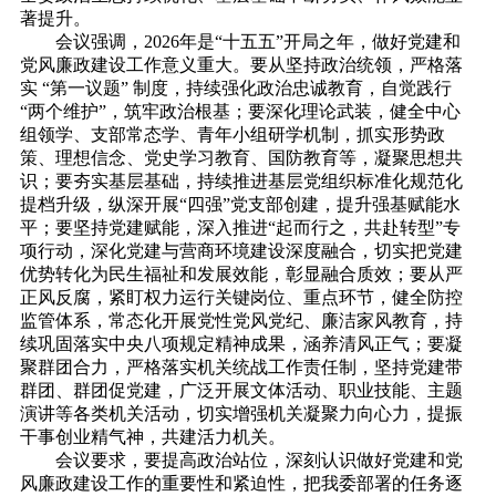
著提升。
会议强调，2026年是“十五五”开局之年，做好党建和
党风廉政建设工作意义重大。要从坚持政治统领，严格落
实 “第一议题” 制度，持续强化政治忠诚教育，自觉践行
“两个维护”，筑牢政治根基；要深化理论武装，健全中心
组领学、支部常态学、青年小组研学机制，抓实形势政
策、理想信念、党史学习教育、国防教育等，凝聚思想共
识；要夯实基层基础，持续推进基层党组织标准化规范化
提档升级，纵深开展“四强”党支部创建，提升强基赋能水
平；要坚持党建赋能，深入推进“起而行之，共赴转型”专
项行动，深化党建与营商环境建设深度融合，切实把党建
优势转化为民生福祉和发展效能，彰显融合质效；要从严
正风反腐，紧盯权力运行关键岗位、重点环节，健全防控
监管体系，常态化开展党性党风党纪、廉洁家风教育，持
续巩固落实中央八项规定精神成果，涵养清风正气；要凝
聚群团合力，严格落实机关统战工作责任制，坚持党建带
群团、群团促党建，广泛开展文体活动、职业技能、主题
演讲等各类机关活动，切实增强机关凝聚力向心力，提振
干事创业精气神，共建活力机关。
会议要求，要提高政治站位，深刻认识做好党建和党
风廉政建设工作的重要性和紧迫性，把我委部署的任务逐