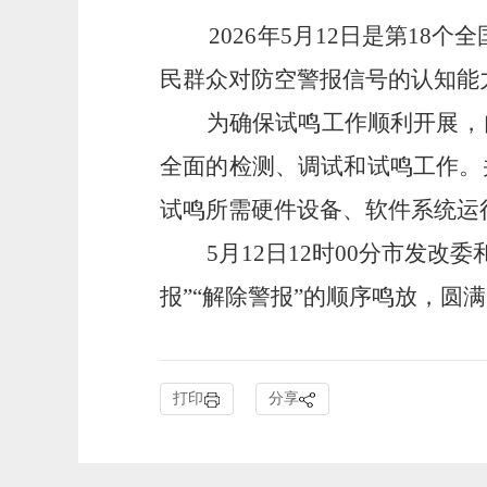
2026
年
5
月
12
日是第
18
个全
民群众对防空警报信号的认知能
为确保试鸣工作顺利开展，
全面的检测、调试和试鸣工作
。
试鸣所需硬件设备、软件系统运
5
月
12
日
12
时
00
分
市发改委
报
”“
解除警报
”
的顺序鸣放
，
圆满
打印
分享