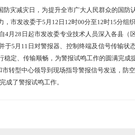
国防灾减灾日，为提升全市广大人民群众的国防
力，市发改委于
5
月
12
日
12
时
00
分至
12
时
15
分组
自
4
月
28
日起
市发改委
专业技术人员深入各县（
并于
5
月
11
日
对警报器、控制终端及信号传输状
行稳定、传输顺畅，为警报试鸣工作的圆满完成
和市转型中心领导到现场指导警报信号发送，
防
完成了警报试鸣工作。