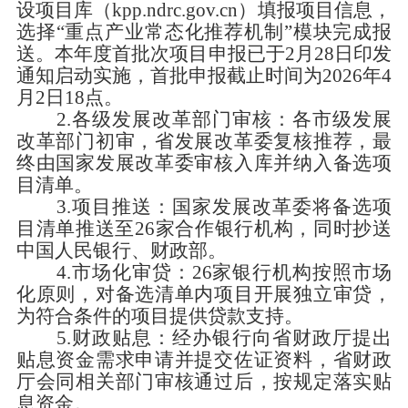
设项目库（
kpp.ndrc.gov.cn
）填报项目信息，
选择“重点产业常态化推荐机制”模块完成报
送。本年度首批次项目申报已于
2
月
28
日印发
通知启动实施，首批申报截止时间为
2026
年
4
月
2
日
18
点。
2.各级发展改革部门审核：
各市级发展
改革部门初审，省发展改革委复核推荐，最
终由国家发展改革委审核入库并纳入备选项
目清单。
3.项目推送：
国家发展改革委将备选项
目清单推送至
26
家合作银行机构，同时抄送
中国人民银行、财政部。
4.市场化审贷：
26
家银行机构按照市场
化原则，对备选清单内项目开展独立审贷，
为符合条件的项目提供贷款支持。
5.财政贴息：
经办银行向省财政厅提出
贴息资金需求申请并提交佐证资料，省财政
厅会同相关部门审核通过后，按规定落实贴
息资金。