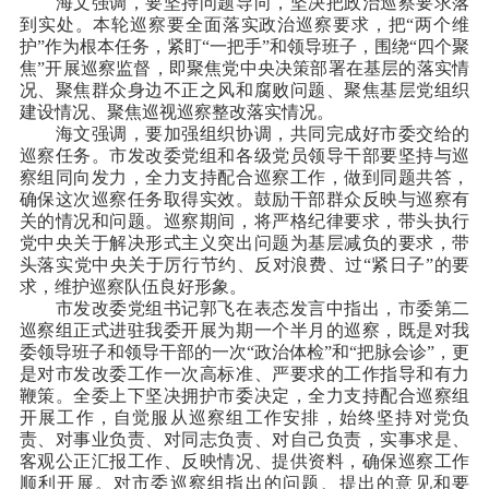
海文强调，要坚持问题导向，坚决把政治巡察要求落
到实处。本轮巡察要全面落实政治巡察要求，把“两个维
护”作为根本任务，紧盯“一把手”和领导班子，围绕“四个聚
焦”开展巡察监督，即聚焦党中央决策部署在基层的落实情
况、聚焦群众身边不正之风和腐败问题、聚焦基层党组织
建设情况、聚焦巡视巡察整改落实情况。
海文强调，要加强组织协调，共同完成好市委交给的
巡察任务。市发改委党组和各级党员领导干部要坚持与巡
察组同向发力，全力支持配合巡察工作，做到同题共答，
确保这次巡察任务取得实效。鼓励干部群众反映与巡察有
关的情况和问题。巡察期间，将严格纪律要求，带头执行
党中央关于解决形式主义突出问题为基层减负的要求，带
头落实党中央关于厉行节约、反对浪费、过“紧日子”的要
求，维护巡察队伍良好形象。
市发改委党组书记郭飞在表态发言中指出，市委第二
巡察组正式进驻我委开展为期一个半月的巡察，既是对我
委领导班子和领导干部的一次“政治体检”和“把脉会诊”，更
是对市发改委工作一次高标准、严要求的工作指导和有力
鞭策。全委上下坚决拥护市委决定，全力支持配合巡察组
开展工作，自觉服从巡察组工作安排，始终坚持对党负
责、对事业负责、对同志负责、对自己负责，实事求是、
客观公正汇报工作、反映情况、提供资料，确保巡察工作
顺利开展。对市委巡察组指出的问题、提出的意见和要