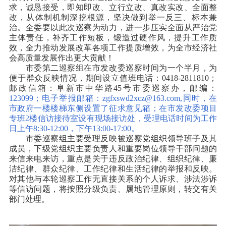
求，诚恳接受，即知即改、立行立改、真改实改、全面整
改，从体制机制深挖根源，坚决做到举一反三、标本兼
治。全委要以此次巡察为动力，进一步压实全面从严治党
主体责任，补齐工作短板，锻造过硬作风，提升工作质
效，全力推动发展改革各项工作提质增效，为全市经济社
会高质量发展作出更大贡献！
市委第二巡察组在市发改委巡察时间为一个半月，为
便于群众反映情况，期间设立值班电话：0418-2811810；
邮政信箱：阜新市中华路45号市委巡察办，邮编：
123099；电子举报邮箱：zgfxswd2xcz@163.com,同时，在
市政府一楼楼梯东侧设置了征求意见箱；在市发改委项目
专班2楼信访接待室设有现场接访处，受理电话时间为工作
日上午8:30-12:00，下午13:00-17:00。
市委巡察组主要受理反映被巡察党组织领导班子及其
成员，下级党组织主要负责人和重要岗位领导干部问题的
来信来电来访，重点是关于违反政治纪律、组织纪律、廉
洁纪律、群众纪律、工作纪律和生活纪律的举报和反映。
对其他与本轮巡察工作无直接关系的个人诉求、涉法涉诉
等信访问题，将按照分级负责、属地管理原则，转交有关
部门处理。