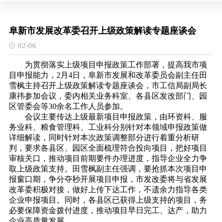
阜新市发展改革委召开上级政策解读专题座谈会
02-06
为贯彻落实上级项目申报政策工作部署，提高我市项
目申报能力，2月4日，阜新市发展和改革委员会副主任田
雪枫主持召开上级政策解读专题座谈会，市工信局副局长
康祎参加会议，委内相关业务科室、各县区发改部门、园
区管委会等30余名工作人员参加。
会议主要传达上级最新项目申报政策，由环资科、服
务业科、粮食管理科、工业科分别针对本领域申报政策做
详细解读，同时针对本次政策调整部分进行着重分析研
判，要求各县区、园区全面梳理符合投向项目，把好项目
审核关口，推动项目前期要件办理进度，指导企业全力争
取上级政策支持。田雪枫副主任强调，要抢抓本次项目申
报窗口期，争分夺秒开展项目申报，市发改委将与省发展
改革委积极对接，做好上传下达工作，不遗余力指导各类
企业申报项目。同时，各县区已获得上级支持的项目，务
必要保障资金拨付进度，推动项目早日完工、达产，助力
企业高质量发展。