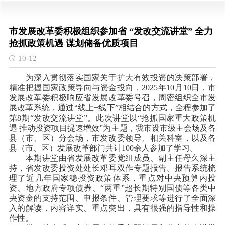
市发展改革委积极组织参加省 “发改交流讲堂” 全力
抢抓政策机遇 谋划储备优质项目
10-12
为深入贯彻落实国家关于扩大有效投资的决策部署，
精准把握国家政策导向与资金投向，2025年10月10日，市
发展改革委积极响应省发展改革委号召，周密组织全市发
展改革系统，通过“线上+线下”相结合的方式，全程参加了
第8期“发改交流讲堂”。此次讲堂以“抢抓国家重大政策机
遇 推动投资项目提速增效”为主题，我市设市级主会场及各
县（市、区）分会场，市发改委领导、相关科室，以及各
县（市、区）发展改革部门共计100余人参加了学习。
本期讲堂由省发展改革委党组成员、副主任母久深主
持，省发改委投资处处长邓耳双作专题报告。报告系统梳
理了近几年国家稳投资政策体系，重点对中央预算内投
资、地方政府专项债券、“两重”超长期特别国债等各类中
央资金的支持范围、申报条件、管理要求等进行了全面深
入的解读，内容详实、重点突出，具有很强的指导性和操
作性。