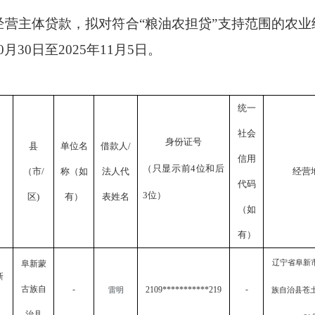
经营主体贷款，拟对符合“粮油农担贷”支持范围的农
月30日至2025年11月5日。
统一
社会
身份证号
县
单位名
借款人/
信用
（只显示前4位和后
（市/
称（如
法人代
经营
代码
3位）
区)
有）
表姓名
（如
有）
阜新蒙
辽宁省阜新
新
古族自
-
-
2109***********219
雷明
族自治县苍土
治县