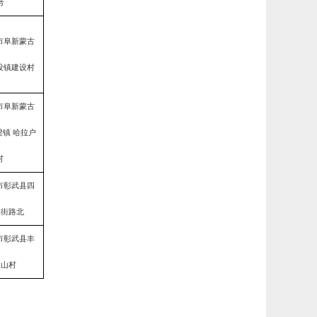
号
市阜新蒙古
设镇建设村
市阜新蒙古
镇 哈拉户
村
市彰武县四
本街路北
市彰武县丰
宝山村