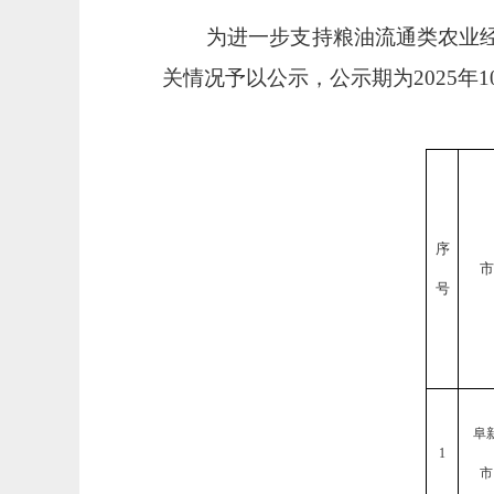
为进一步支持粮油流通类农业
关情况予以公示，公示期为2025年10
序
市
号
阜
1
市