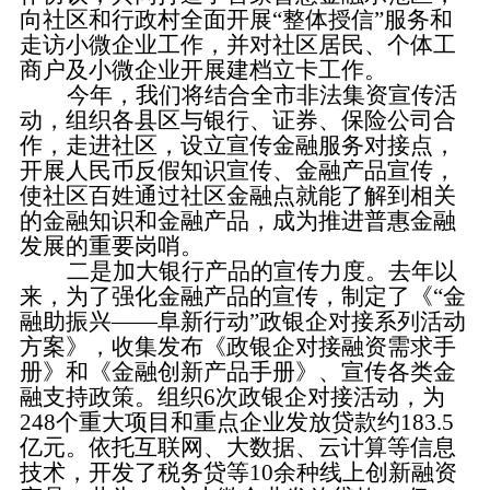
向社区和行政村全面开展“整体授信”服务和
走访小微企业工作，并对社区居民、个体工
商户及小微企业开展建档立卡工作。
今年，我们将结合全市非法集资宣传活
动，组织各县区与银行、证券、保险公司合
作，走进社区，设立宣传金融服务对接点，
开展人民币反假知识宣传、金融产品宣传，
使社区百姓通过社区金融点就能了解到相关
的金融知识和金融产品，成为推进普惠金融
发展的重要岗哨。
二是加大银行产品的宣传力度。
去年以
来，为了强化金融产品的宣传，制定了《“金
融助振兴——阜新行动”政银企对接系列活动
方案》，收集发布《政银企对接融资需求手
册》和《金融创新产品手册》、宣传各类金
融支持政策。组织6次政银企对接活动，为
248个重大项目和重点企业发放贷款约183.5
亿元。依托互联网、大数据、云计算等信息
技术，开发了税务贷等10余种线上创新融资