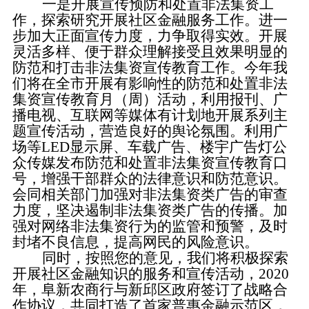
一是开展宣传预防和处置非法集资工
作，探索研究开展社区金融服务工作。
进一
步加大正面宣传力度，力争取得实效。开展
灵活多样、便于群众理解接受且效果明显的
防范和打击非法集资宣传教育工作。今年我
们将在全市开展有影响性的防范和处置非法
集资宣传教育月（周）活动，利用报刊、广
播电视、互联网等媒体有计划地开展系列主
题宣传活动，营造良好的舆论氛围。利用广
场等LED显示屏、车载广告、楼宇广告灯公
众传媒发布防范和处置非法集资宣传教育口
号，增强干部群众的法律意识和防范意识。
会同相关部门加强对非法集资类广告的审查
力度，坚决遏制非法集资类广告的传播。加
强对网络非法集资行为的监管和预警，及时
封堵不良信息，提高网民的风险意识。
同时，按照您的意见，我们将积极探索
开展社区金融知识的服务和宣传活动，2020
年，阜新农商行与新邱区政府签订了战略合
作协议，共同打造了首家普惠金融示范区，