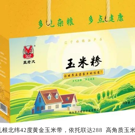
扎根北纬42度黄金玉米带，依托
联达288
高角质玉