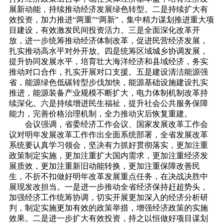
展新动能，持续推动经济发展绿色转型。二是持续扩大有
效投资，加力推进“两重”“两新”，集中精力谋划推进重大项
目建设，有效激发民间投资活力。三是全面深化改革开
放，进一步统筹推动经济体制改革，促进民营经济发展，
扎实推动高水平对外开放。四是统筹区域城乡协调发展，
提升协同发展水平，培育壮大海洋经济和县域经济，务实
推动对口合作，扎实开展对口支援。五是建设清洁能源强
省，能源绿色低碳转型步伐加快，能源基础设施建设扎实
推进，能源装备产业规模不断扩大，电力体制机制改革持
续深化。六是持续增进民生福祉，提升社会公共服务保障
能力，完善价格治理机制，全力推动灾后恢复重建。
会议强调，省委经济工作会议、国家发展改革工作会
议对明年发展改革工作作出全面系统部署，全省发展改革
系统要认真学习领会，坚决有力抓好贯彻落实，更加注重
政策制定实施，更加注重扩大国内需求，更加注重经济发
展质效，更加注重新旧动能转换，更加注重保障改善民
生，不折不扣做好明年改革发展重点任务，在决战决胜中
展现发改担当。一是进一步推动全省经济保持赶超势头，
加强经济工作统筹协调，切实开展更加深入的经济分析研
判，制定实施更加有效的政策举措，增强经济政策的实施
效果。二是进一步扩大有效投资，持之以恒做好项目谋划