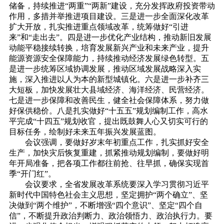
储备，持续推进“两重”“两新”建设，充分发挥政府投资带动
作用，多措并举推进项目建设。三是进一步全面深化改革
扩大开放，扎实推进重点领域改革，统筹做好“引进
来”和“走出去”。四是进一步优化产业结构，推动新旧发展
动能平稳接续转换，培育发展新兴产业和未来产业，提升
能源资源安全保障能力，持续推动经济发展绿色转型。五
是进一步统筹区域协调发展，推动区域发展战略深入实
施，深入推进以人为本的新型城镇化。六是进一步补齐三
大短板，加快发展壮大县域经济、海洋经济、民营经济。
七是进一步保障和改善民生，健全社会保障体系，努力做
好保供稳价。八是扎实做好“十五五”规划编制工作，高水
平完成“十四五”规划收官，提出既鼓舞人心又切实可行的
目标任务，绘制好未来五年振兴发展蓝图。
会议强调，要做好岁末年初重点工作，扎实抓好安全
生产，加快灾后恢复重建，抓紧推动规划编制，要做好明
年开局准备，把各项工作都往前抢、往早抓，确保实现首
季“开门红”。
会议要求，全省发展改革系统要深入学习贯彻习近平
新时代中国特色社会主义思想，坚定拥护“两个确立”、坚
决做到“两个维护”，不断增强“四个意识”、坚定“四个自
信”，不断提升政治判断力、政治领悟力、政治执行力。要