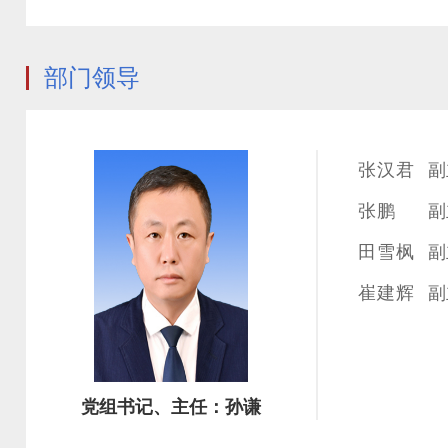
部门领导
张汉君
副
张鹏
副
田雪枫
副
崔建辉
副
党组书记、主任：孙谦