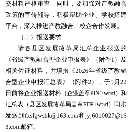
交材料严格审查。同时，要加强对产教融合
政策的宣传辅导，积极帮助企业、学校搭建
平台，深入推进产教融合、校企合作发展。
（二）报送要求
请各
县区
发展改革
局汇总企业报送的
《省级产教融合型企业申报表》
（附件
1
）及
相关佐证材料，并
填报《
202
6
年省级产教融
合型企业申报汇总表》
（附件
2
），
于
5
月
22
日前将
企业报送
材
料（
企业
盖章
PDF+
word
）
和
汇总表
（
县区发展改革局
盖章
PDF+
word
）
同步
发送到
fxsfgwshk
@163.com
和
jyj6010027@16
3.com
邮箱。