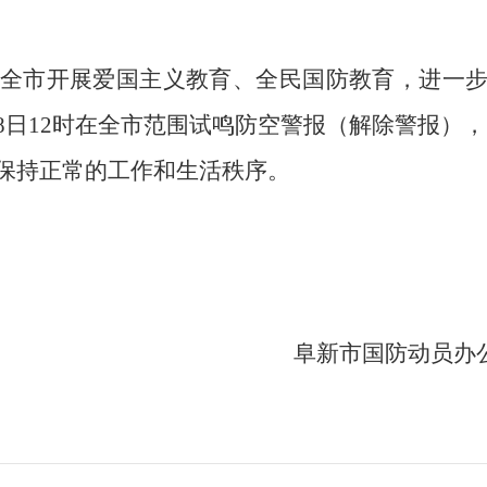
全市开展爱国主义教育
、全民国防教育
，
进一
8
日
12
时在全市
范围试鸣
防空
警报（
解除警报
），
保持正常的工作和生活秩序。
阜新市国防动员办