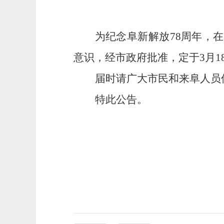
为纪念阜新解放
7
8
周年，在
意识，
经市政府批准，定于
3
月
1
届时请广大市民和来阜人员
特此公告
。