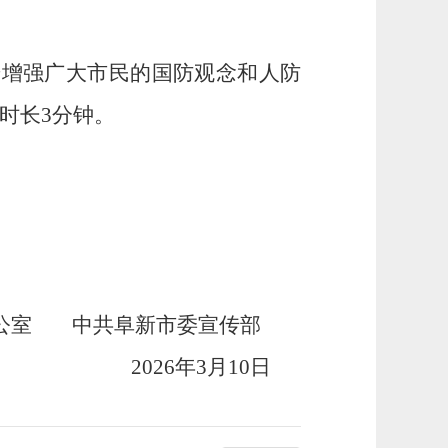
步增强广大市民的国防观念和人防
时长
3
分钟。
公室
中共阜新市委宣传部
20
26
年
3
月
10
日