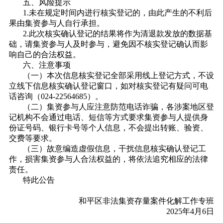
五、风险提示
1.未在规定时间内进行核实登记的，由此产生的不利后
果由集资参与人自行承担。
2.此次核实确认登记的结果将作为清退款发放的数据基
础，请集资参与人及时参与，避免因不核实登记确认而影
响自己的合法权益。
六、注意事项
（一）本次信息核实登记全部采用线上登记方式，不设
立线下信息核实确认登记窗口，如对核实登记有疑问可电
话咨询（024-22564685）。
（二）集资参与人应注意防范电话诈骗，各涉案地区登
记机构不会通过电话、短信等方式要求集资参与人提供身
份证号码、银行卡号等个人信息，不会提出转账、验资、
交费等要求。
（三）故意编造虚假信息，干扰信息核实确认登记工
作，损害集资参与人合法权益的，将依法追究相应的法律
责任。
特此公告
和平区非法集资存量案件化解工作专班
2025年4月6日