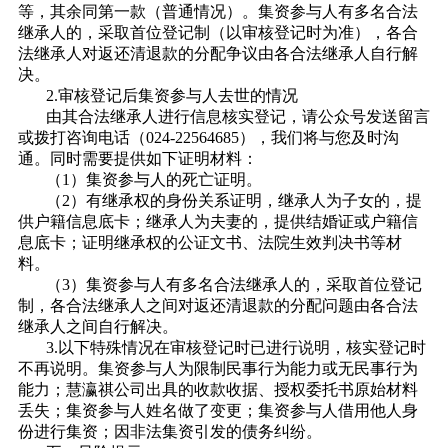
等，其余同
第一款（普通情况）。
集资参与人有多名合法
继承人的，采取首位登记制（以审核登记时为准），各合
法继承人对返还清退款的分配争议由各合法继承人自行解
决。
2.审核登记后集资参与人去世的情况
由其合法继承人进行信息核实登记，请公众号发送留言
或拨打咨询电话（024-22564685），我们将与您及时沟
通。同时需要提供如下证明材料：
（1）集资参与人的死亡证明。
（2）有继承权的身份关系证明，继承人为子女的，提
供户籍信息底卡；继承人为夫妻的，提供结婚证或户籍信
息底卡；证明继承权的公证文书、法院生效判决书等材
料。
（3）集资参与人有多名合法继承人的，采取首位登记
制，各合法继承人之间对返还清退款的分配问题由各合法
继承人之间自行解决。
3.以下特殊情况在审核登记时已进行说明，核实登记时
不再说明。集资参与人为限制民事行为能力或无民事行为
能力；慧瀛祺公司出具的收款收据、授权委托书原始材料
丢失；集资参与人姓名做了变更；集资参与人借用他人身
份进行集资；因非法集资引发的债务纠纷。