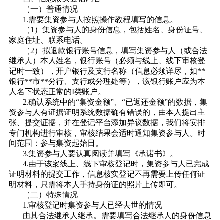
（一）普通情况
1.需要集资参与人按照操作教程填写的信息。
（1）集资参与人的身份信息，包括姓名、身份证号、
家庭住址、联系电话。
（2）拟返款银行账号信息，填写集资参与人（或合法
继承人）本人姓名，银行账号（必须与线上、线下审核登
记时一致），开户银行及支行名称（信息必须详尽，如**
银行**市**分行、支行或分理处等），该银行账户应为本
人名下状态正常的I类账户。
2.确认系统中的“集资金额”、“已返还金额”的数据，集
资参与人有证据证明系统数据确有错误的，由本人提出主
张、提交证据，并在登记平台添加异议数据，我们将安排
专门机构进行审核，审核结果会适时通知集资参与人。时
间范围：参与集资起始日。
3.集资参与人要认真阅读并填写《承诺书》。
4.由于该案线上、线下审核登记时，集资参与人已完成
证明材料的提交工作，信息核实登记不再需要上传任何证
明材料，只需将本人手持身份证的照片上传即可。
（二）特殊情况
1.审核登记时集资参与人已经去世的情况
由其合法继承人继承。需要填写
合法继承人的身份信息